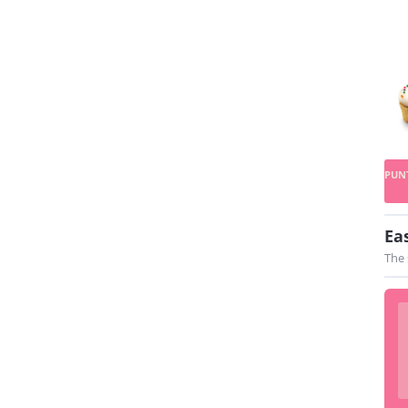
Ea
The 