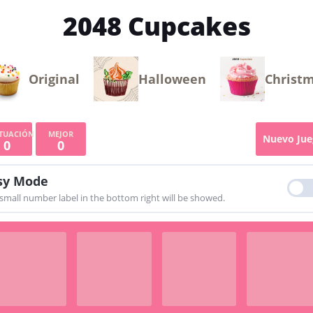
2048 Cupcakes
Original
Halloween
Christ
Nuevo Jue
0
0
sy Mode
small number label in the bottom right will be showed.